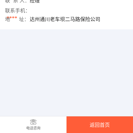
联 系 人：
经理
联系手机：
****
地 址：
达州通川老车坝二马路保险公司
返回首页
电话咨询