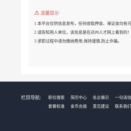
温馨提示
1.本平台仅供信息发布，任何收取押金、保证金均有
2.请告知用人单位，该信息是在达州人才网上看到的
3.求职过程中请勿缴纳费用,保持谨慎,防止诈骗。
栏目导航:
职位搜索
简历中心
名企展示
一句话
套餐标准
金币充值
意见建议
联系我