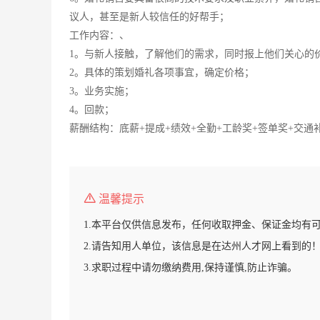
议人，甚至是新人较信任的好帮手；
工作内容：、
1。与新人接触，了解他们的需求，同时报上他们关心的
2。具体的策划婚礼各项事宜，确定价格；
3。业务实施；
4。回款；
薪酬结构：底薪+提成+绩效+全勤+工龄奖+签单奖+交通
温馨提示
1.本平台仅供信息发布，任何收取押金、保证金均有
2.请告知用人单位，该信息是在达州人才网上看到的
3.求职过程中请勿缴纳费用,保持谨慎,防止诈骗。