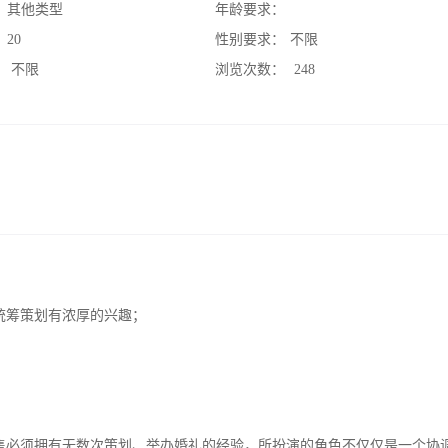
：
其他类型
年龄要求：
：
20
性别要求：
不限
：
不限
浏览次数：
248
统筹策划有浓厚的兴趣；
售必须拥有无数次策划、举办婚礼的经验，所扮演的角色不仅仅是一个协